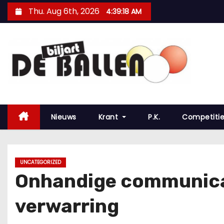
Thu. Aug 6th, 2026
4:39:19 AM
Nieuws
Krant
P.K.
Competiti
UNCATEGORIZED
Onhandige communicati
verwarring