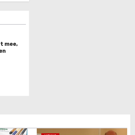
et mee,
sen