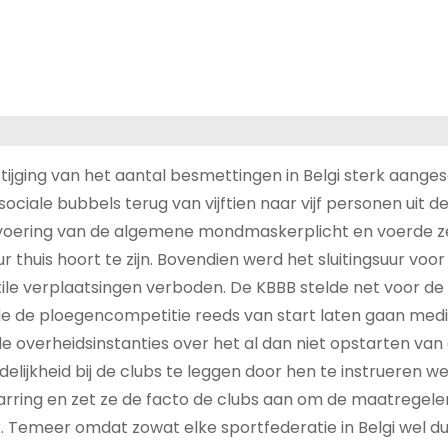
jging van het aantal besmettingen in Belgi sterk aanges
iale bubbels terug van vijftien naar vijf personen uit de
invoering van de algemene mondmaskerplicht en voerde z
r thuis hoort te zijn. Bovendien werd het sluitingsuur voor
ile verplaatsingen verboden. De KBBB stelde net voor de 
e de ploegencompetitie reeds van start laten gaan med
de overheidsinstanties over het al dan niet opstarten van
lijkheid bij de clubs te leggen door hen te instrueren we
rring en zet ze de facto de clubs aan om de maatregel
. Temeer omdat zowat elke sportfederatie in Belgi wel dui