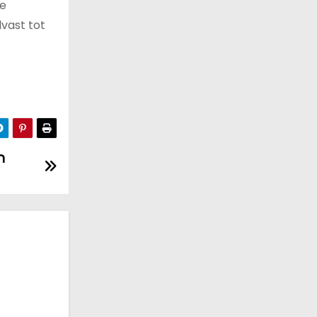
te
lvast tot
n