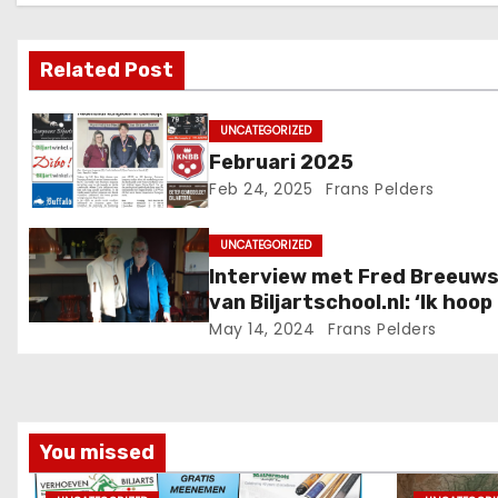
Related Post
UNCATEGORIZED
Februari 2025
Feb 24, 2025
Frans Pelders
UNCATEGORIZED
Interview met Fred Breeuw
van Biljartschool.nl: ‘Ik hoop
iemand het wil voortzetten’
May 14, 2024
Frans Pelders
You missed