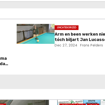
UNCATEGORIZED
Arm en been werken ni
tóch biljart Jan Lucas
Dec 27, 2024
Frans Pelders
sma
 dat