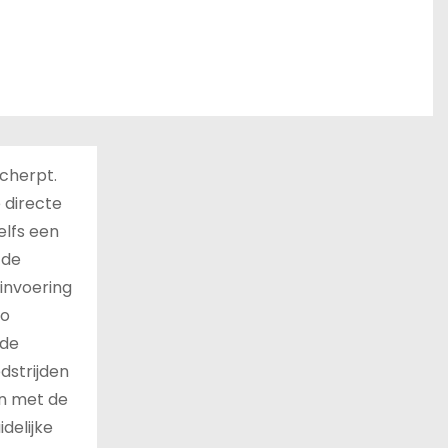
cherpt.
 directe
elfs een
 de
invoering
io
 de
dstrijden
en met de
delijke