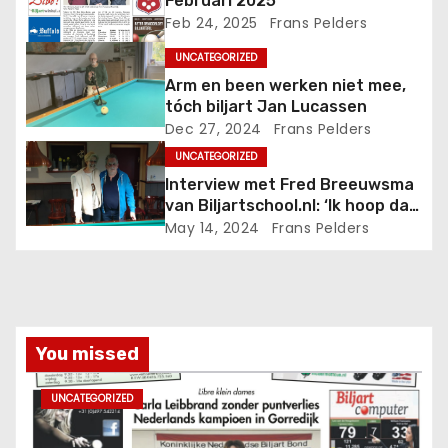
Februari 2025
Feb 24, 2025
Frans Pelders
UNCATEGORIZED
Arm en been werken niet mee,
tóch biljart Jan Lucassen
Dec 27, 2024
Frans Pelders
UNCATEGORIZED
Interview met Fred Breeuwsma
van Biljartschool.nl: ‘Ik hoop dat
iemand het wil voortzetten’
May 14, 2024
Frans Pelders
You missed
UNCATEGORIZED