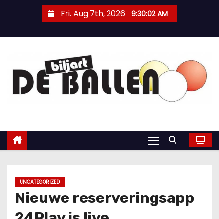
Fri. Aug 7th, 2026
9:30:03 AM
UNCATEGORIZED
Nieuwe reserveringsapp
24Play is live