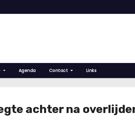
e
Agenda
Contact
Links
egte achter na overlijde