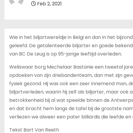
Feb 2, 2021
Wie in het biljartwereldje in Belgi en dan in het bijz
geleefd. De getalenteerde biljarter en goede beken
van BC De Leug is op 95-jarige leeftijd overleden.
Weliswaar borg Mechelaar Bastanie een tweetal jar
opdoeken van zijn driebandenteam, dan met zijn gevord
fysiek gezond. Hij was ook een zeer innemend man, di
biljartverleden, waarin hij zelf als biljarter, maar oo
betrokkenheid bij al wat speelde binnen de Antwerps
en dat bracht hem langs de tafel bij de grootste name
verliezen we alweer een pater billiardis die leefde en
Tekst Bart Van Reeth