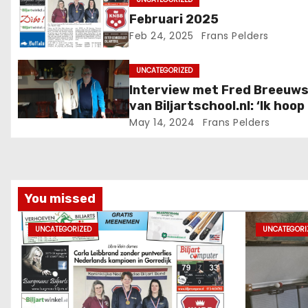
Februari 2025
Feb 24, 2025
Frans Pelders
UNCATEGORIZED
Interview met Fred Breeuw
van Biljartschool.nl: ‘Ik hoop
iemand het wil voortzetten’
May 14, 2024
Frans Pelders
You missed
UNCATEGORIZED
UNCATEGORI