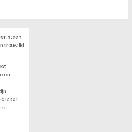
 een steen
 trouw lid
het
de en
ijn
-arbiter
ans