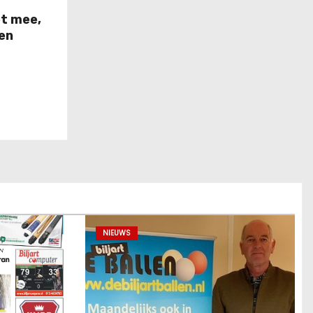
et mee,
sen
NIEUWS