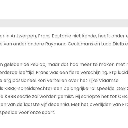
onder in Antwerpen, Frans Bastanie niet kende, heeft onder
de van onder andere Raymond Ceulemans en Ludo Dielis en
en geleden de keu op, maar dat had meer te maken met 
erde leeftijd. Frans was een fiere verschijning. Erg luci
e erg passioneel kon vertellen over het rijke Vlaamse
k als KBBB-scheidsrechter een belangrijke rol speelde. Ook z
e KBBB sectie zal worden gemist. Hij schopte het tot CEB
n van de laatste vijf decennia. Met het overlijden van Fr
 speelde voor onze sport.