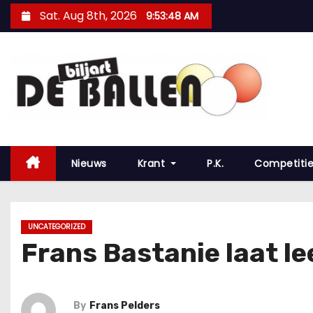
Sat. Aug 8th, 2026
9:53:48 AM
Nieuws
Krant
P.K.
Competiti
UNCATEGORIZED
Frans Bastanie laat le
By
Frans Pelders