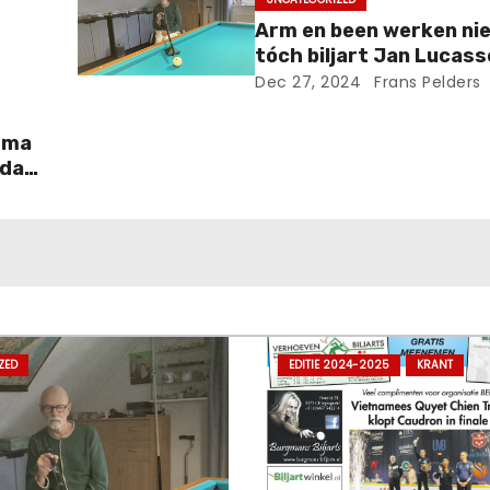
Arm en been werken ni
tóch biljart Jan Lucas
Dec 27, 2024
Frans Pelders
sma
 dat
ZED
EDITIE 2024-2025
KRANT