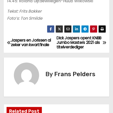
14.45: Roland Uijtdewillegen-Huub Wilkowski
Tekst: Frits Bakker
Foto’s: Ton Smilde
Dick Jaspers opent KNBB
Jaspers en Jorissen al
Jumbo Masters 2021 als
zeker van kwartfinale
titelverdediger
By
Frans Pelders
Related Post