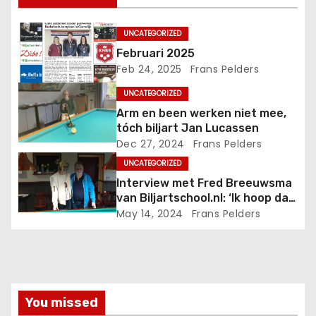
UNCATEGORIZED
Februari 2025
Feb 24, 2025
Frans Pelders
UNCATEGORIZED
Arm en been werken niet mee,
tóch biljart Jan Lucassen
Dec 27, 2024
Frans Pelders
UNCATEGORIZED
Interview met Fred Breeuwsma
van Biljartschool.nl: ‘Ik hoop dat
iemand het wil voortzetten’
May 14, 2024
Frans Pelders
You missed