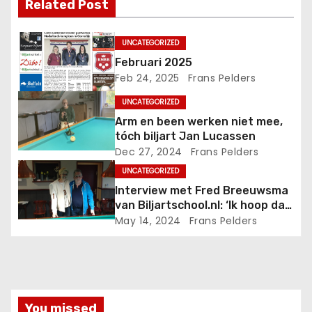
Related Post
UNCATEGORIZED
Februari 2025
Feb 24, 2025
Frans Pelders
UNCATEGORIZED
Arm en been werken niet mee,
tóch biljart Jan Lucassen
Dec 27, 2024
Frans Pelders
UNCATEGORIZED
Interview met Fred Breeuwsma
van Biljartschool.nl: ‘Ik hoop dat
iemand het wil voortzetten’
May 14, 2024
Frans Pelders
You missed