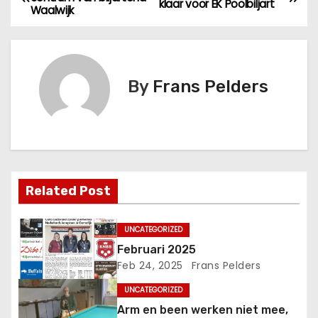
klaar voor EK Poolbiljart
Waalwijk
By
Frans Pelders
Related Post
UNCATEGORIZED
Februari 2025
Feb 24, 2025
Frans Pelders
UNCATEGORIZED
Arm en been werken niet mee,