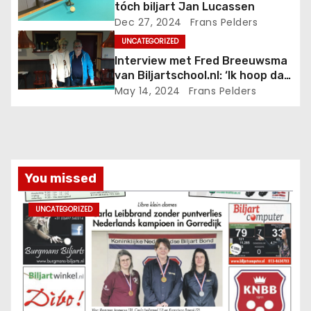
tóch biljart Jan Lucassen
Dec 27, 2024
Frans Pelders
UNCATEGORIZED
Interview met Fred Breeuwsma
van Biljartschool.nl: ‘Ik hoop dat
iemand het wil voortzetten’
May 14, 2024
Frans Pelders
You missed
UNCATEGORIZED