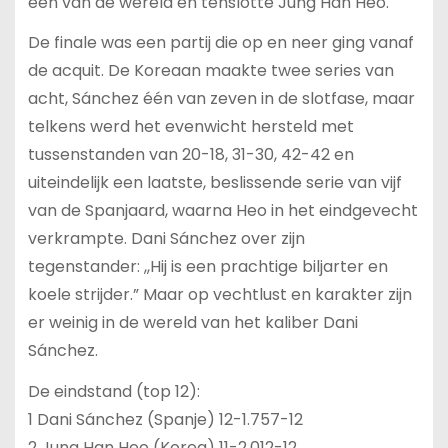
één van de wereld en tenslotte Jung Han Heo.
De finale was een partij die op en neer ging vanaf
de acquit. De Koreaan maakte twee series van
acht, Sánchez één van zeven in de slotfase, maar
telkens werd het evenwicht hersteld met
tussenstanden van 20-18, 31-30, 42-42 en
uiteindelijk een laatste, beslissende serie van vijf
van de Spanjaard, waarna Heo in het eindgevecht
verkrampte. Dani Sánchez over zijn
tegenstander: ,,Hij is een prachtige biljarter en
koele strijder.” Maar op vechtlust en karakter zijn
er weinig in de wereld van het kaliber Dani
Sánchez.
De eindstand (top 12):
1 Dani Sánchez (Spanje) 12-1.757-12
2 Jung Han Heo (Korea) 11-2.012-12