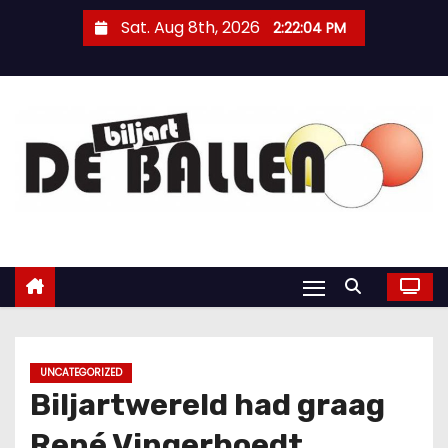
Sat. Aug 8th, 2026
2:22:05 PM
UNCATEGORIZED
Biljartwereld had graag
René Vingerhoedt