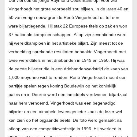
Dat viel ook de jonge Raymond Ceulemans op, voor wie
Vingerhoedt het grote voorbeeld zou blijven. In de jaren 40 en
50 van vorige eeuw groeide René Vingerhoedt uit tot een
ware biljartlegende. Hij stak 22 Europese titels op zak en won
37 nationale kampioenschappen. Al op zijn zeventiende werd
hij wereldkampioen in het artistieke biljart. Zijn meest tot de
verbeelding sprekende resultaten behaalde Vingerhoedt met
twee wereldtitels in het driebanden in 1949 en 1960. Hij was
de eerste biljarter die in een driebandenwedstrijd de kaap van
1,000 moyenne wist te ronden. René Vingerhoedt mocht een
partijtje spelen tegen koning Boudewijn op het koninklijk
paleis en in Deurne werd een inmiddels verdwenen biljartzaal
naar hem vernoemd. Vingerhoedt was een begenadigd
biljarter en een aimabele levensgenieter zoals de lezer wel
kan zien op het bijgaande beeld. De foto werd gemaakt na
afloop van een competitiewedstrijd in 1996. Hij overleed in