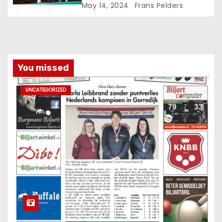
iemand het wil voortzetten’
May 14, 2024
Frans Pelders
You missed
UNCATEGORIZED